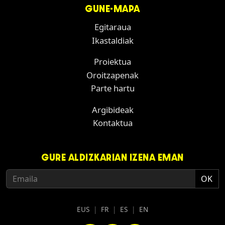
GUNE-MAPA
Egitaraua
Ikastaldiak
Proiektua
Oroitzapenak
Parte hartu
Argibideak
Kontaktua
GURE ALDIZKARIAN IZENA EMAN
EUS
|
FR
|
ES
|
EN