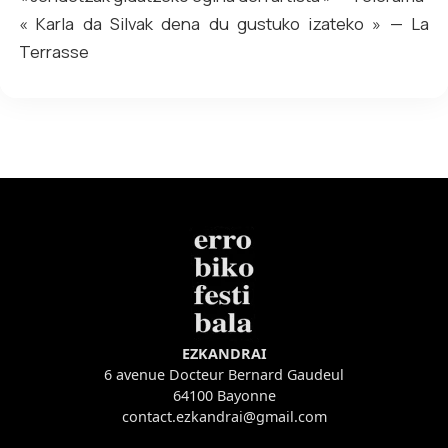
« Karla da Silvak dena du gustuko izateko » — La
Terrasse
EZKANDRAI
6 avenue Docteur Bernard Gaudeul
64100 Bayonne
contact.ezkandrai@gmail.com