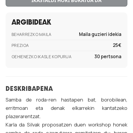
IKASTALDI HORI BUKATUA DA
ARGIBIDEAK
Maila guzieri idekia
BEHARREZKO MAILA
25€
PREZIOA
30 pertsona
GEHIENEZKO IKASLE KOPURUA
DESKRIBAPENA
Samba de roda-ren hastapen bat, borobilean,
erritmoan eta denak elkarrekin kantatzeko
plazerarentzat.
Karla da Silvak proposatzen duen workshop honek
samba de roda ezagutzera gomitatzen du: haren