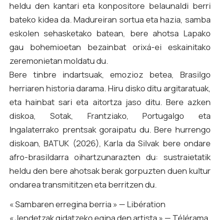
heldu den kantari eta konpositore belaunaldi berri
bateko kidea da. Madureiran sortua eta hazia, samba
eskolen sehasketako batean, bere ahotsa Lapako
gau bohemioetan bezainbat orixá-ei eskainitako
zeremonietan moldatu du.
Bere tinbre indartsuak, emozioz betea, Brasilgo
herriaren historia darama. Hiru disko ditu argitaratuak,
eta hainbat sari eta aitortza jaso ditu. Bere azken
diskoa,
Sotak
, Frantziako, Portugalgo eta
Ingalaterrako prentsak goraipatu du. Bere hurrengo
diskoan,
BATUK
(2026), Karla da Silvak bere ondare
afro-brasildarra oihartzunarazten du: sustraietatik
heldu den bere ahotsak berak gorpuzten duen kultur
ondarea transmititzen eta berritzen du.
« Sambaren erregina berria » —
Libération
« Jendetzak gidatzeko egina den artista » —
Télérama