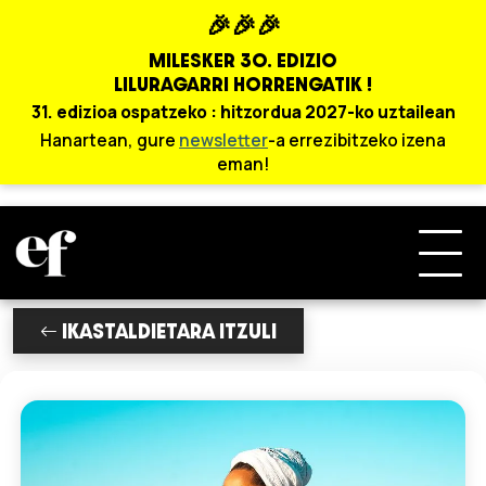
🎉🎉🎉
MILESKER 30. EDIZIO
LILURAGARRI HORRENGATIK !
31. edizioa ospatzeko : hitzordua 2027-ko uztailean
Hanartean, gure
newsletter
-a errezibitzeko izena
eman!
IKASTALDIETARA ITZULI