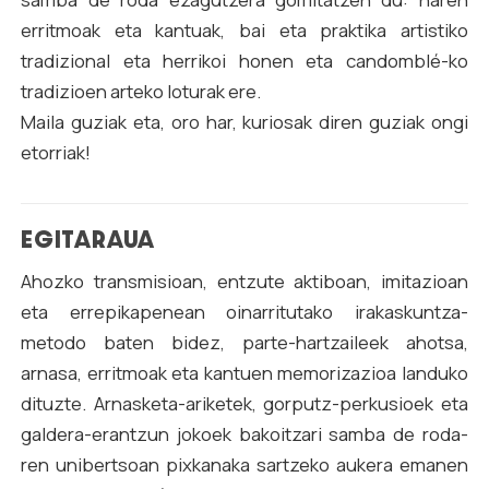
erritmoak eta kantuak, bai eta praktika artistiko
tradizional eta herrikoi honen eta candomblé-ko
tradizioen arteko loturak ere.
Maila guziak eta, oro har, kuriosak diren guziak ongi
etorriak!
EGITARAUA
Ahozko transmisioan, entzute aktiboan, imitazioan
eta errepikapenean oinarritutako irakaskuntza-
metodo baten bidez, parte-hartzaileek ahotsa,
arnasa, erritmoak eta kantuen memorizazioa landuko
dituzte. Arnasketa-ariketek, gorputz-perkusioek eta
galdera-erantzun jokoek bakoitzari samba de roda-
ren unibertsoan pixkanaka sartzeko aukera emanen