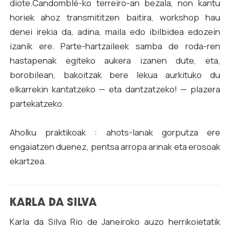
diote.Candomblé-ko terreiro-an bezala, non kantu
horiek ahoz transmititzen baitira, workshop hau
denei irekia da, adina, maila edo ibilbidea edozein
izanik ere. Parte-hartzaileek samba de roda-ren
hastapenak egiteko aukera izanen dute, eta,
borobilean, bakoitzak bere lekua aurkituko du
elkarrekin kantatzeko — eta dantzatzeko! — plazera
partekatzeko.
Aholku praktikoak : ahots-lanak gorputza ere
engaiatzen duenez, pentsa arropa arinak eta erosoak
ekartzea.
KARLA DA SILVA
Karla da Silva Rio de Janeiroko auzo herrikoietatik