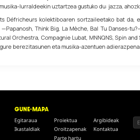
 musika-lurraldeekin uztartzea gustuko du: jazza, aho
ts Défricheurs kolektiboaren sortzaileetako bat da, 
u —Papanosh, Think Big, La Mèche, Bal Tu Danses-tu?—
tural Orchestra, Compagnie Lubat, MNNQNS, Spin and S
 gure berezitasunen eta musika-azentuen adierazpena
GUNE-MAPA
Egitaraua
Proiektua
Argibideak
Ikastaldiak
Oroitzapenak
Kontaktua
Parte hartu