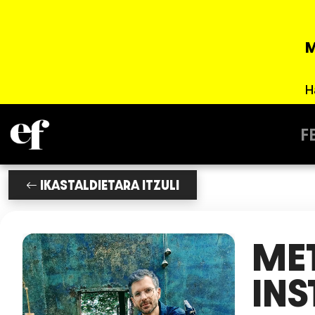
M
H
F
IKASTALDIETARA ITZULI
MET
INS