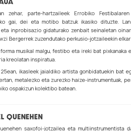
RAUA
an zehar, parte-hartzaileek Errobiko Festibalar
ko gai, dei eta motibo batzuk ikasiko dituzte. Lan
eta inprobisazio gidaturako zenbait seinaletan oinar
awzi Bergerrek zuzendutako perkusio-jotzaileekin elkar
forma musikal malgu, festibo eta ireki bat pixkanaka 
ria kreolatan inspiratua.
 25ean, ikasleek jaialdiko artista gonbidatuekin bat 
ertan, metalezko eta zurezko haize-instrumentuak, per
piko ospakizun kolektibo batean.
L QUENEHEN
enehen saxofoi-jotzailea eta multiinstrumentista d