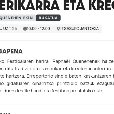
RIKARRA ETA KR
 QUENEHEN-EKIN
BUKATUA
→ UZT 25
10:00 – 12:00
ITSASUKO JANTOKIA
BAPENA
iko Festibalaren harira, Raphaël Quenehenek haize
n ditu tradizio afro-amerikar eta kreolen inauteri-iru
te hartzera. Errepertorio sinple baten ikaskuntzaren 
io gidatuaren oinarrizko printzipio batzuk ezagutu
o duen desfile handi eta festiboa prestatuko dute.