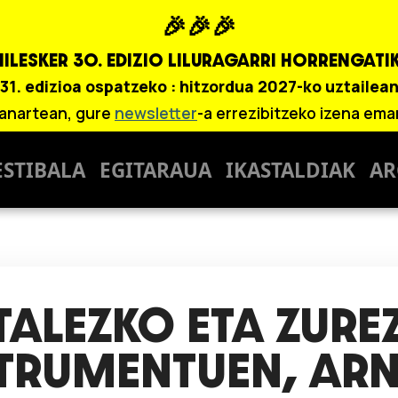
🎉🎉🎉
ILESKER 30. EDIZIO
LILURAGARRI HORRENGATIK
31. edizioa ospatzeko : hitzordua 2027-ko uztailea
anartean, gure
newsletter
-a errezibitzeko izena ema
ESTIBALA
EGITARAUA
IKASTALDIAK
AR
ALEZKO ETA ZUREZ
TRUMENTUEN, ARN