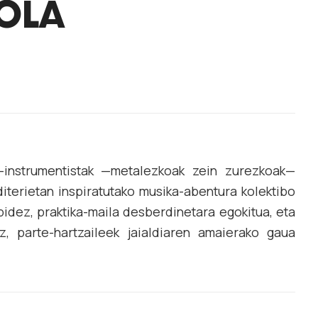
EOLA
-instrumentistak —metalezkoak zein zurezkoak—
diterietan inspiratutako musika-abentura kolektibo
bidez, praktika-maila desberdinetara egokitua, eta
z, parte-hartzaileek jaialdiaren amaierako gaua