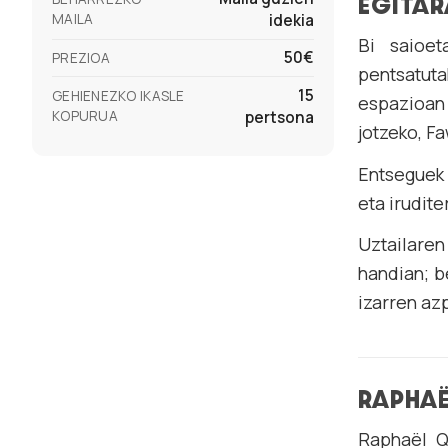
EGITA
MAILA
idekia
Bi saioet
50€
PREZIOA
pentsatuta
15
GEHIENEZKO IKASLE
espazioan 
KOPURUA
pertsona
jotzeko, F
Entseguek 
eta irudite
Uztailaren
handian; b
izarren az
RAPHAË
Raphaël Qu