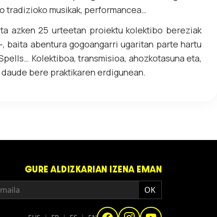
zko tradizioko musikak, performancea…
eta azken 25 urteetan proiektu kolektibo bereziak
, baita abentura gogoangarri ugaritan parte hartu
pells… Kolektiboa, transmisioa, ahozkotasuna eta,
 daude bere praktikaren erdigunean.
GURE ALDIZKARIAN IZENA EMAN