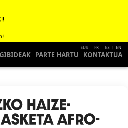
 !
n
n!
EUS
FR
ES
EN
|
|
|
GIBIDEAK
PARTE HARTU
KONTAKTUA
KO HAIZE-
ASKETA AFRO-