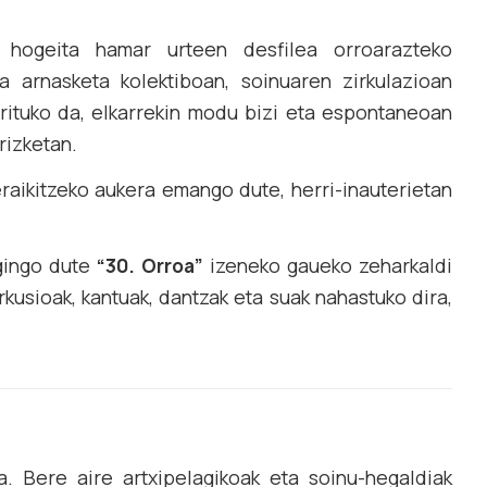
en hogeita hamar urteen desfilea orroarazteko
a arnasketa kolektiboan, soinuaren zirkulazioan
rituko da, elkarrekin modu bizi eta espontaneoan
rizketan.
eraikitzeko aukera emango dute, herri-inauterietan
egingo dute
“30. Orroa”
izeneko gaueko zeharkaldi
kusioak, kantuak, dantzak eta suak nahastuko dira,
a. Bere aire artxipelagikoak eta soinu-hegaldiak