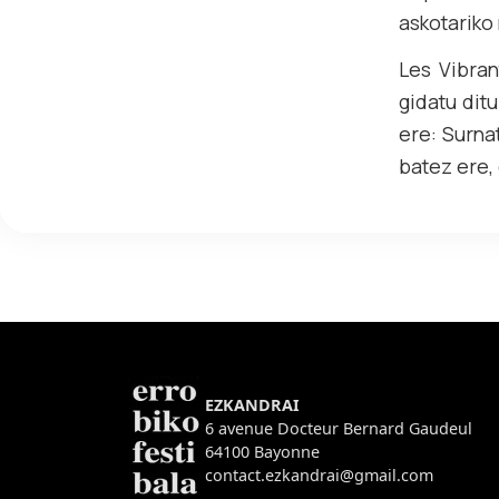
askotariko
Les Vibran
gidatu dit
ere: Surna
batez ere,
EZKANDRAI
6 avenue Docteur Bernard Gaudeul
64100 Bayonne
contact.ezkandrai@gmail.com