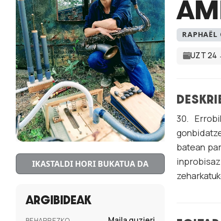
AME
RAPHAËL
UZT 24 
DESKRI
30. Errob
gonbidatze
batean par
inprobisaz
IKASTALDI HORI BUKATUA DA
zeharkatuk
ARGIBIDEAK
Maila guzieri
BEHARREZKO