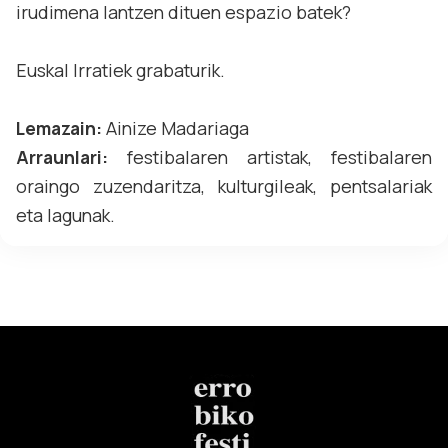
irudimena lantzen dituen espazio batek?
Euskal Irratiek grabaturik.
Lemazain:
Ainize Madariaga
Arraunlari:
festibalaren artistak, festibalaren
oraingo zuzendaritza, kulturgileak, pentsalariak
eta lagunak.