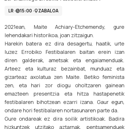
LR ·
15:00 ·
ZABALOA
2021ean, Maite Achiary-Etchemendy, gure
lehendakari historikoa, joan zitzaigun.
Harekin batera ez dira desagertu, haatik, urte
luzez Errobiko Festibalaren baitan erein izan
diren galderak, ametsak eta engaiamenduak.
Arteez eta kulturaz bezainbat, munduaz eta
gizarteaz axolatua zen Maite. Betiko feminista
zen, eta hari zor diogu oholtzaren gainean
emazteen presentzia eta hitza hastapenetik
festibalaren bihotzean ezarri izana. Gaur egun,
ondare hori festibalaren nortasunaren parte da.
Gure ondareak ez dira soilik artistikoak. Badira
hizkuntzek utzitako aztarnak, pentsamenduek