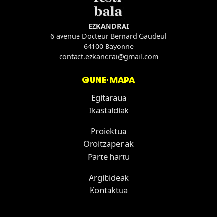
EZKANDRAI
6 avenue Docteur Bernard Gaudeul
64100 Bayonne
contact.ezkandrai@gmail.com
GUNE-MAPA
Egitaraua
Ikastaldiak
Proiektua
Oroitzapenak
Parte hartu
Argibideak
Kontaktua