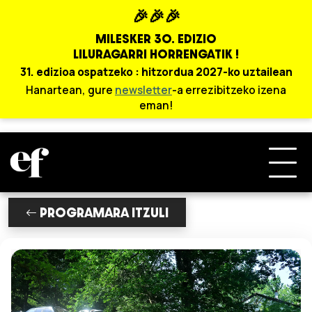
🎉🎉🎉
MILESKER 30. EDIZIO
LILURAGARRI HORRENGATIK !
31. edizioa ospatzeko : hitzordua 2027-ko uztailean
Hanartean, gure
newsletter
-a errezibitzeko izena
eman!
PROGRAMARA ITZULI