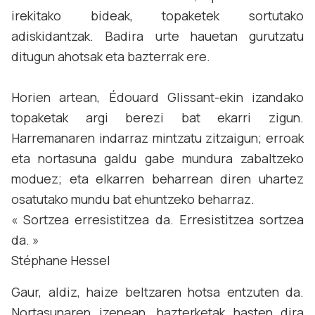
irekitako bideak, topaketek sortutako
adiskidantzak. Badira urte hauetan gurutzatu
ditugun ahotsak eta bazterrak ere.
Horien artean, Édouard Glissant-ekin izandako
topaketak argi berezi bat ekarri zigun.
Harremanaren indarraz mintzatu zitzaigun; erroak
eta nortasuna galdu gabe mundura zabaltzeko
moduez; eta elkarren beharrean diren uhartez
osatutako mundu bat ehuntzeko beharraz.
« Sortzea erresistitzea da. Erresistitzea sortzea
da. »
Stéphane Hessel
Gaur, aldiz, haize beltzaren hotsa entzuten da.
Nortasunaren izenean, bazterketak hasten dira