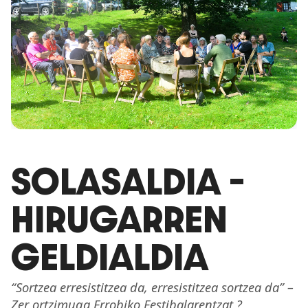
SOLASALDIA –
HIRUGARREN
GELDIALDIA
“Sortzea erresistitzea da, erresistitzea sortzea da” –
Zer ortzimuga Errobiko Festibalarentzat ?