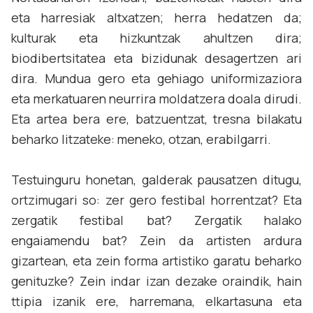
eta harresiak altxatzen; herra hedatzen da;
kulturak eta hizkuntzak ahultzen dira;
biodibertsitatea eta bizidunak desagertzen ari
dira. Mundua gero eta gehiago uniformizaziora
eta merkatuaren neurrira moldatzera doala dirudi.
Eta artea bera ere, batzuentzat, tresna bilakatu
beharko litzateke: meneko, otzan, erabilgarri.
Testuinguru honetan, galderak pausatzen ditugu,
ortzimugari so: zer gero festibal horrentzat? Eta
zergatik festibal bat? Zergatik halako
engaiamendu bat? Zein da artisten ardura
gizartean, eta zein forma artistiko garatu beharko
genituzke? Zein indar izan dezake oraindik, hain
ttipia izanik ere, harremana, elkartasuna eta