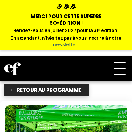
🎉🎉🎉
MERCI POUR CETTE SUPERBE
30ᵉ ÉDITION !
Rendez-vous en juillet 2027 pour la 31ᵉ édition.
En attendant, n'hésitez pas à vous inscrire à notre
newsletter
!
RETOUR AU PROGRAMME