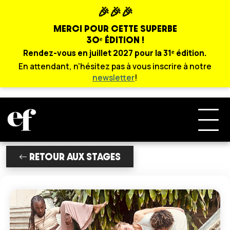
🎉🎉🎉
MERCI POUR CETTE SUPERBE
30ᵉ ÉDITION !
Rendez-vous en juillet 2027 pour la 31ᵉ édition.
En attendant, n'hésitez pas à vous inscrire à notre
newsletter
!
RETOUR AUX STAGES