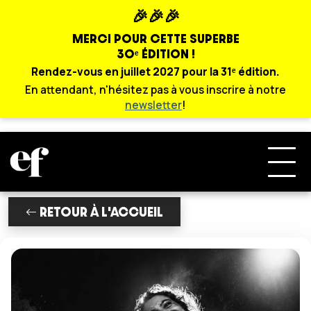
🎉🎉🎉
MERCI POUR CETTE SUPERBE
30ᵉ ÉDITION !
Rendez-vous en juillet 2027 pour la 31ᵉ édition.
En attendant, n'hésitez pas à vous inscrire à notre
newsletter
!
RETOUR À L'ACCUEIL