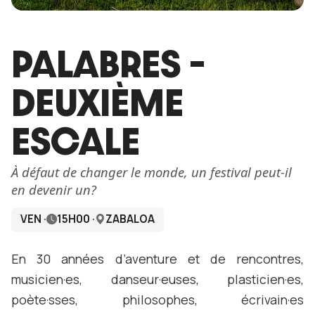
PALABRES –
DEUXIÈME
ESCALE
À défaut de changer le monde, un festival peut-il
en devenir un?
VEN ·
15H00 ·
ZABALOA
En 30 années d’aventure et de rencontres,
musicien·es, danseur·euses, plasticien·es,
poète·sses, philosophes, écrivain·es