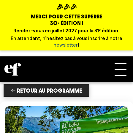
🎉🎉🎉
MERCI POUR CETTE SUPERBE
30ᵉ ÉDITION !
Rendez-vous en juillet 2027 pour la 31ᵉ édition.
En attendant, n'hésitez pas à vous inscrire à notre
newsletter
!
RETOUR AU PROGRAMME