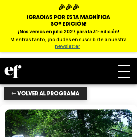
🎉🎉🎉
¡GRACIAS POR ESTA MAGNÍFICA
30ª EDICIÓN!
¡Nos vemos en julio 2027 para la 31ª edición!
Mientras tanto, ¡no dudes en suscribirte a nuestra
newsletter
!
VOLVER AL PROGRAMA