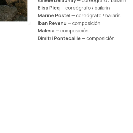
Amélie Delaunay
— coreógrafo / bailarín
Elisa Picq
— coreógrafo / bailarín
Marine Postel
— coreógrafo / bailarín
Iban Revenu
— composición
Malesa
— composición
Dimitri Pontecaille
— composición