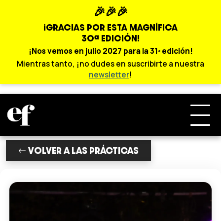
🎉🎉🎉
¡GRACIAS POR ESTA MAGNÍFICA
30ª EDICIÓN!
¡Nos vemos en julio 2027 para la 31ª edición!
Mientras tanto, ¡no dudes en suscribirte a nuestra
newsletter
!
VOLVER A LAS PRÁCTICAS