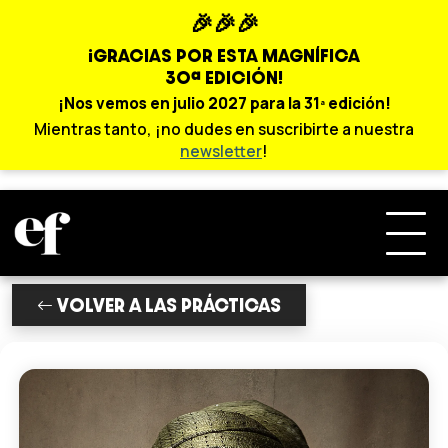
🎉🎉🎉
¡GRACIAS POR ESTA MAGNÍFICA
30ª EDICIÓN!
¡Nos vemos en julio 2027 para la 31ª edición!
Mientras tanto, ¡no dudes en suscribirte a nuestra
newsletter
!
VOLVER A LAS PRÁCTICAS