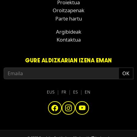
Proiektua
Oroitzapenak
Parte hartu
Argibideak
Kontaktua
GURE ALDIZKARIAN IZENA EMAN
EUS
|
FR
|
ES
|
EN