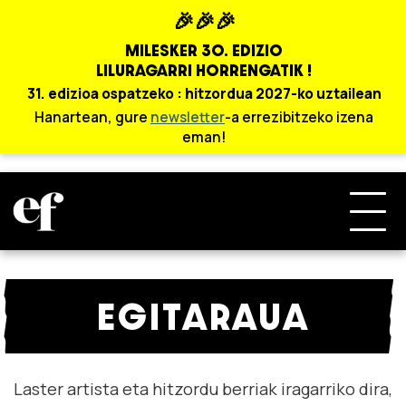
🎉🎉🎉
MILESKER 30. EDIZIO
LILURAGARRI HORRENGATIK !
31. edizioa ospatzeko : hitzordua 2027-ko uztailean
Hanartean, gure
newsletter
-a errezibitzeko izena
eman!
EGITARAUA
Laster artista eta hitzordu berriak iragarriko dira,