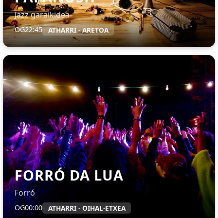
Jazz garaikidea
OG
22:45
ATHARRI - ARETOA
FORRÓ DA LUA
Forró
OG
00:00
ATHARRI - OIHAL-ETXEA