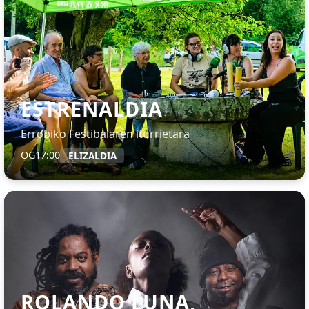
ESTRENALDIA
Errobiko Festibalaren iturrietara
OG
17:00
ELIZALDIA
ROLANDO LUNA,