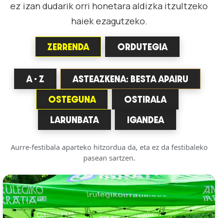
ez izan dudarik orri honetara aldizka itzultzeko
haiek ezagutzeko.
ZERRENDA
ORDUTEGIA
A - Z
ASTEAZKENA: BESTA APAIRU
OSTEGUNA
OSTIRALA
LARUNBATA
IGANDEA
Aurre-festibala aparteko hitzordua da, eta ez da festibaleko
pasean sartzen.