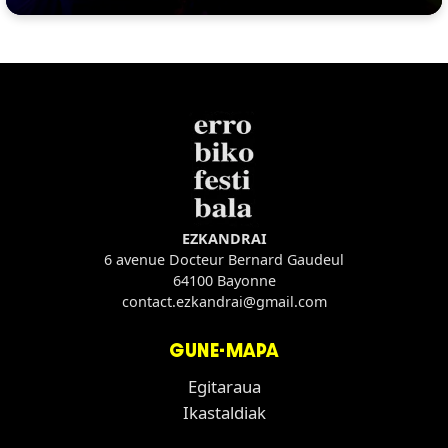
EZKANDRAI
6 avenue Docteur Bernard Gaudeul
64100 Bayonne
contact.ezkandrai@gmail.com
GUNE-MAPA
Egitaraua
Ikastaldiak