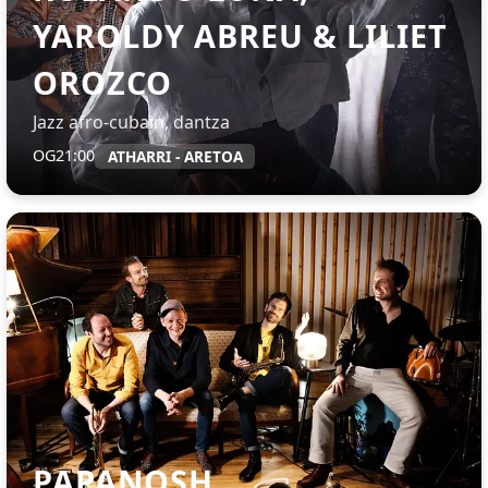
YAROLDY ABREU & LILIET
OROZCO
Jazz afro-cubain, dantza
OG
21:00
ATHARRI - ARETOA
PAPANOSH